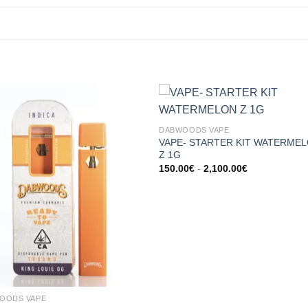
DABWOODS VAPE​
VAPE- STARTER KIT WATERME
Z 1G
Prijsklasse:
150.00
€
-
2,100.00
€
150.00€
tot
2,100.00€
OODS VAPE​