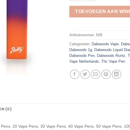
TOEVOEGEN AAN WI
Artikelnummer:
N/B
Categorieën:
Dabwoods Vape​
,
Dabw
Dabwoods 1g
,
Dabwoods Liquid Dia
Dabwoods Pen​
,
Dabwoods Runtz​
,
T
Vape Netherlands
,
Thc Vape Pen
N (0)
 Pens, 20 Vape Pens, 30 Vape Pens, 40 Vape Pens, 50 Vape Pens, 10