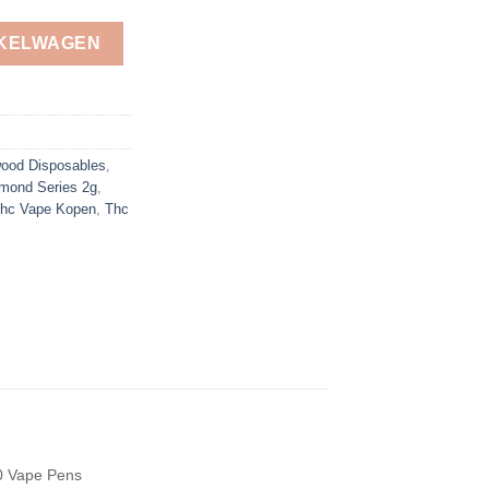
NKELWAGEN
ood Disposables
,
mond Series 2g​
,
hc Vape Kopen
,
Thc
0 Vape Pens