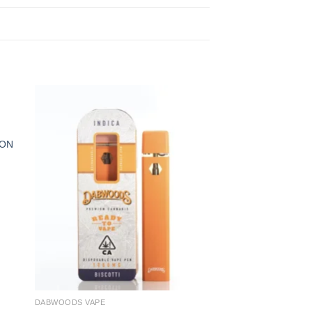
LON
DABWOODS VAPE​