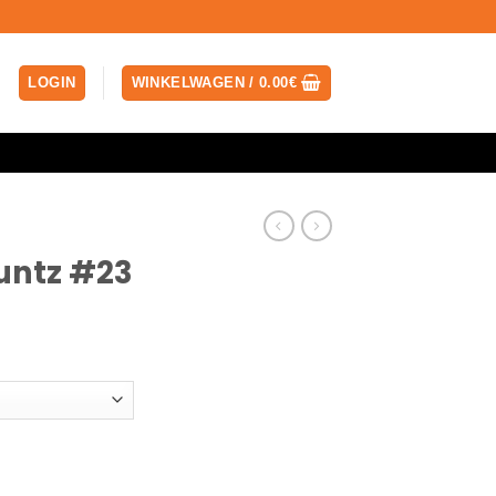
LOGIN
WINKELWAGEN /
0.00
€
untz #23
Prijsklasse:
150.00€
tot
2,100.00€