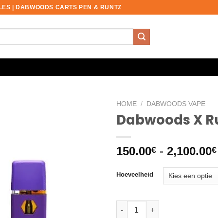
ES | DABWOODS CARTS PEN & RUNTZ
HOME
/
DABWOODS VAPE​
Dabwoods X R
150.00
-
2,100.00
€
€
Hoeveelheid
Dabwoods X Runtz #23 aantal