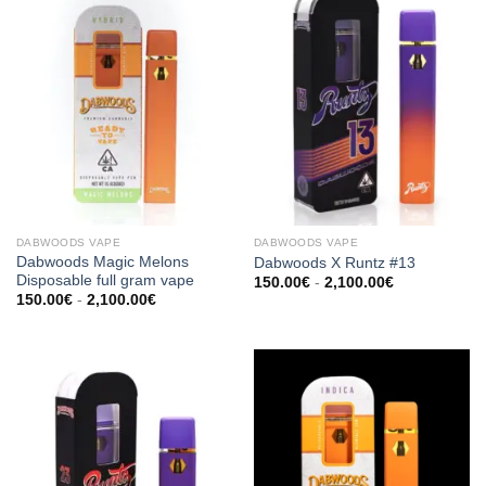
DABWOODS VAPE​
DABWOODS VAPE​
Dabwoods Magic Melons
Dabwoods X Runtz #13
Disposable full gram vape
Prijsklasse:
150.00
€
-
2,100.00
€
150.00€
Prijsklasse:
150.00
€
-
2,100.00
€
tot
150.00€
2,100.00€
tot
2,100.00€