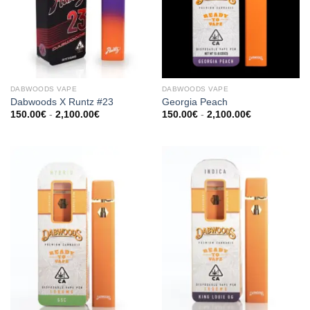
DABWOODS VAPE​
DABWOODS VAPE​
Dabwoods X Runtz #23
Georgia Peach
Prijsklasse:
Prijsklasse:
150.00
€
-
2,100.00
€
150.00
€
-
2,100.00
€
150.00€
150.00€
tot
tot
2,100.00€
2,100.00€