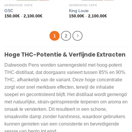
DABWOODS VAPE​
DABWOODS VAPE​
GSC
King Louie
Prijsklasse:
Prijsklasse:
150.00
€
-
2,100.00
€
150.00
€
-
2,100.00
€
150.00€
150.00€
tot
tot
2,100.00€
2,100.00€
1
2
Hoge THC-Potentie & Verfijnde Extracten
Dabwoods Pens worden samengesteld met hoog-potent
THC-distillaat, dat doorgaans varieert tussen 85% en 90%
THC, afhankelijk van de variant. Deze hoge concentratie
zorgt voor snel merkbare effecten, terwijl de inhalatie
soepel en gecontroleerd blijft. Het distillaat wordt gemengd
met natuurlijke, strain-geïnspireerde terpenen om aroma en
smaak te versterken. Dit resulteert in een schone,
smaakvolle damp zonder harshness, waardoor gebruikers
kunnen genieten van een consistente en bevredigende
sessie van begin tot eind.