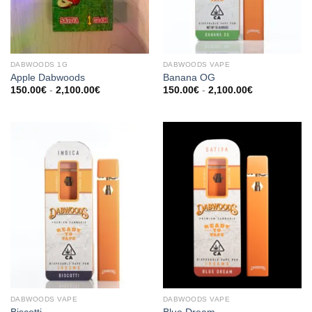
DABWOODS 1G
DABWOODS VAPE​
Apple Dabwoods
Banana OG
Prijsklasse:
Prijsklasse:
150.00
€
-
2,100.00
€
150.00
€
-
2,100.00
€
150.00€
150.00€
tot
tot
2,100.00€
2,100.00€
DABWOODS VAPE​
DABWOODS VAPE​