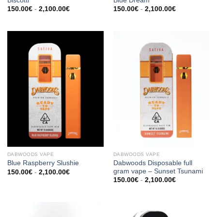
Biscotti
Blue Dream
Prijsklasse:
Prijsklasse:
150.00
€
-
2,100.00
€
150.00
€
-
2,100.00
€
150.00€
150.00€
tot
tot
2,100.00€
2,100.00€
DABWOODS VAPE​
DABWOODS VAPE​
Dabwoods Disposable full
Blue Raspberry Slushie
gram vape – Sunset Tsunami
Prijsklasse:
150.00
€
-
2,100.00
€
150.00€
Prijsklasse:
150.00
€
-
2,100.00
€
tot
150.00€
2,100.00€
tot
2,100.00€