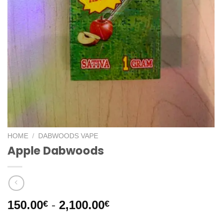
HOME
/
DABWOODS VAPE​
Apple Dabwoods
Prijsklasse:
150.00
-
2,100.00
€
€
150.00€