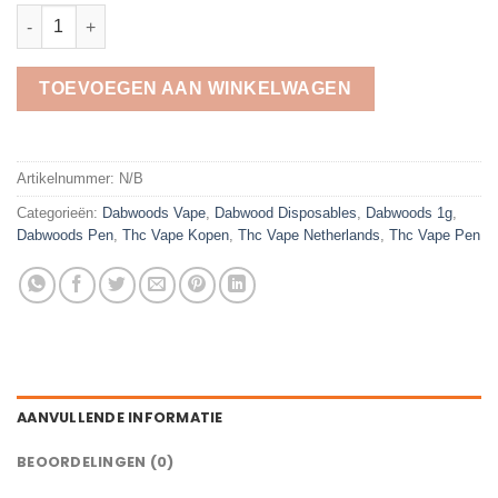
moonwalker purps aantal
TOEVOEGEN AAN WINKELWAGEN
Artikelnummer:
N/B
Categorieën:
Dabwoods Vape​
,
Dabwood Disposables
,
Dabwoods 1g
,
Dabwoods Pen​
,
Thc Vape Kopen
,
Thc Vape Netherlands
,
Thc Vape Pen
AANVULLENDE INFORMATIE
BEOORDELINGEN (0)