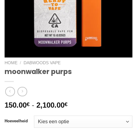
HOME
/
DABWOODS VAPE​
moonwalker purps
Prijsklasse:
150.00
-
2,100.00
€
€
150.00€
tot
Hoeveelheid
2,100.00€